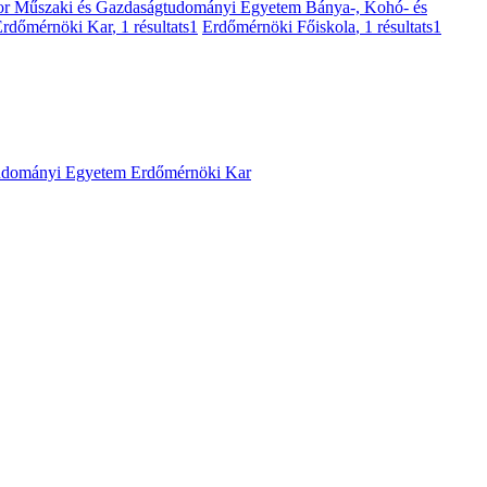
dor Műszaki és Gazdaságtudományi Egyetem Bánya-, Kohó- és
Erdőmérnöki Kar
, 1 résultats
1
Erdőmérnöki Főiskola
, 1 résultats
1
udományi Egyetem Erdőmérnöki Kar