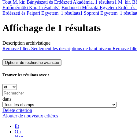
Tout
M. kir. Bányászati és Erdészeti Akadémia
, 1 résultats
1
M. kir. B
Erdőmérnöki Kar
, 1 résultats
1
Budapesti Műszaki Egyetem Erdő– és
Erdészeti és Faipari Egyetem
, 1 résultats
1
Soproni Egyetem
, 1 résulta
Affichage de 1 résultats
Description archivistique
Remove filter:
Seulement les descriptions de haut niveau
Remove filt
Options de recherche avancée
Trouver les résultats avec :
dans
Delete criterion
Ajouter de nouveaux critères
Et
Ou