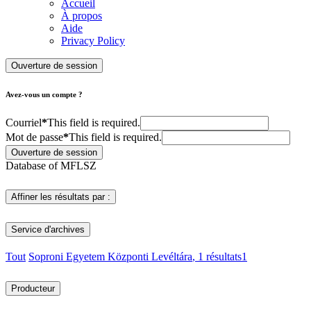
Accueil
À propos
Aide
Privacy Policy
Ouverture de session
Avez-vous un compte ?
Courriel
*
This field is required.
Mot de passe
*
This field is required.
Ouverture de session
Database of MFLSZ
Affiner les résultats par :
Service d'archives
Tout
Soproni Egyetem Központi Levéltára
, 1 résultats
1
Producteur