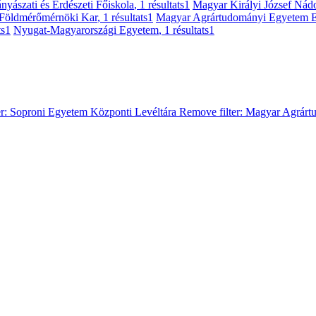
ányászati és Erdészeti Főiskola
, 1 résultats
1
Magyar Királyi József Ná
 Földmérőmérnöki Kar
, 1 résultats
1
Magyar Agrártudományi Egyetem 
ts
1
Nyugat-Magyarországi Egyetem
, 1 résultats
1
er:
Soproni Egyetem Központi Levéltára
Remove filter:
Magyar Agrárt