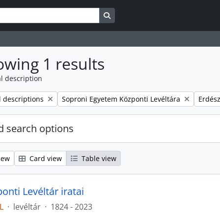
Search in browse page
wing 1 results
l description
Remove filter:
Remove
l descriptions
Soproni Egyetem Központi Levéltára
Erdész
 search options
iew
Card view
Table view
nti Levéltár iratai
L
·
levéltár
·
1824 - 2023