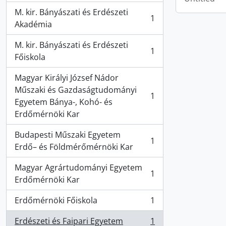
M. kir. Bányászati és Erdészeti
1
, 1 results
Akadémia
M. kir. Bányászati és Erdészeti
1
, 1 results
Főiskola
Magyar Királyi József Nádor
Műszaki és Gazdaságtudományi
1
, 1 results
Egyetem Bánya-, Kohó- és
Erdőmérnöki Kar
Budapesti Műszaki Egyetem
1
, 1 results
Erdő– és Földmérőmérnöki Kar
Magyar Agrártudományi Egyetem
1
, 1 results
Erdőmérnöki Kar
Erdőmérnöki Főiskola
1
, 1 results
Erdészeti és Faipari Egyetem
1