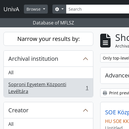
Skip to main content
Search
UnivA
Search options
Browse
Database of MFLSZ
Sho
Narrow your results by:
Archiva
Archival institution
Remove filter:
Only top-leve
All
Advanced
Soproni Egyetem Központi
1
, 1 results
Levéltára
Print prev
Creator
SOE Közpo
HU SOE KK
All
Untitled