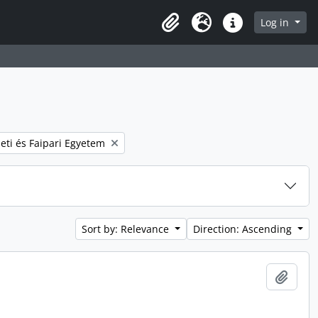
Log in
Clipboard
Language
Quick links
 filter:
eti és Faipari Egyetem
Sort by: Relevance
Direction: Ascending
Add t