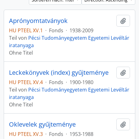
Aprónyomtatványok
Zur Z
HU PTEEL XV.1
·
Fonds
·
1938-2009
Teil von
Pécsi Tudományegyetem Egyetemi Levéltár
iratanyaga
Ohne Titel
Leckekönyvek (index) gyűjteménye
Zur Z
HU PTEEL XV.4
·
Fonds
·
1900-1980
Teil von
Pécsi Tudományegyetem Egyetemi Levéltár
iratanyaga
Ohne Titel
Oklevelek gyűjteménye
Zur Z
HU PTEEL XV.3
·
Fonds
·
1953-1988