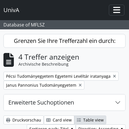
Skip to main content
UnivA
Togg
Database of MFLSZ
Grenzen Sie Ihre Trefferzahl ein durch:
4 Treffer anzeigen
Archivische Beschreibung
Remove filter:
Pécsi Tudományegyetem Egyetemi Levéltár iratanyaga
Remove filter:
Janus Pannonius Tudományegyetem
Erweiterte Suchoptionen
Druckvorschau
Card view
Table view
Sortieren nach: Titel
Direction: Ascending