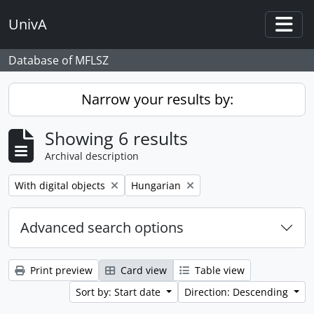
Skip to main content
UnivA
Togg
Database of MFLSZ
Narrow your results by:
Showing 6 results
Archival description
Remove filter:
Remove filter:
With digital objects
Hungarian
Advanced search options
Print preview
Card view
Table view
Sort by: Start date
Direction: Descending