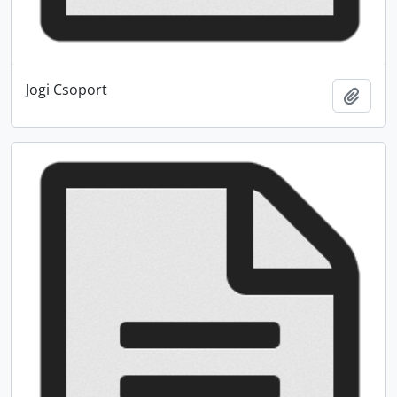
Jogi Csoport
Add t