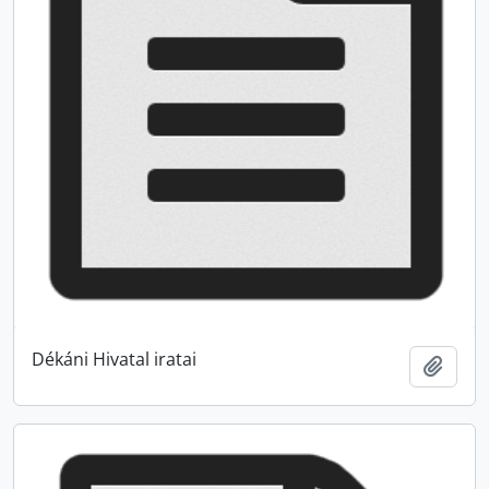
Dékáni Hivatal iratai
Add t