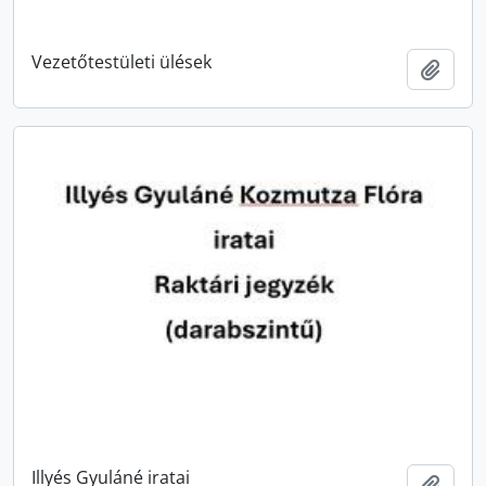
Vezetőtestületi ülések
Add t
Illyés Gyuláné iratai
Add t