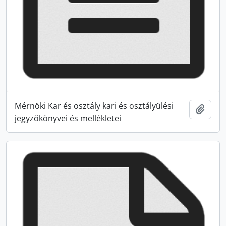
Mérnöki Kar és osztály kari és osztályülési
Add t
jegyzőkönyvei és mellékletei