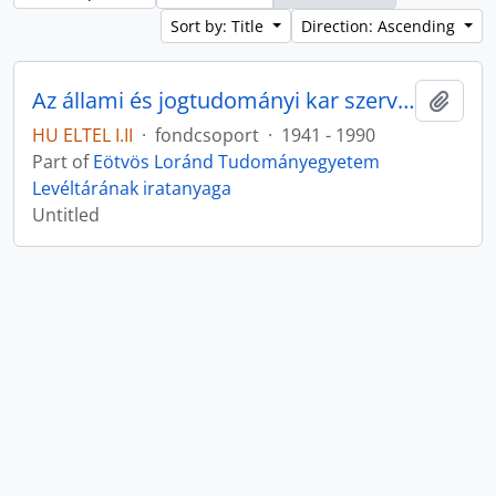
Sort by: Title
Direction: Ascending
Az állami és jogtudományi kar szervezeti egységei
Add t
HU ELTEL I.II
·
fondcsoport
·
1941 - 1990
Part of
Eötvös Loránd Tudományegyetem
Levéltárának iratanyaga
Untitled