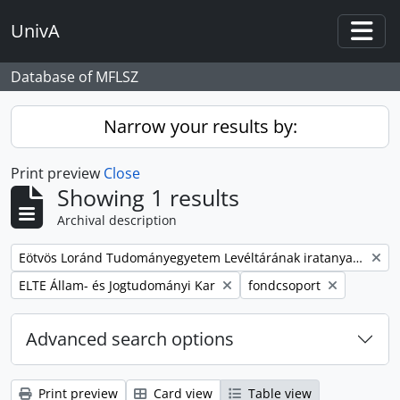
Skip to main content
UnivA
Togg
Database of MFLSZ
Narrow your results by:
Print preview
Close
Showing 1 results
Archival description
Remove filter:
Eötvös Loránd Tudományegyetem Levéltárának iratanyaga
Remove filter:
Remove filter:
ELTE Állam- és Jogtudományi Kar
fondcsoport
Advanced search options
Print preview
Card view
Table view