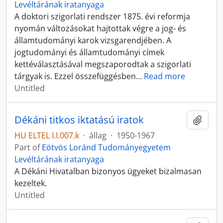
Levéltárának iratanyaga
A doktori szigorlati rendszer 1875. évi reformja
nyomán változásokat hajtottak végre a jog- és
államtudományi karok vizsgarendjében. A
jogtudományi és államtudományi címek
kettéválasztásával megszaporodtak a szigorlati
tárgyak is. Ezzel összefüggésben
…
Read more
Untitled
Dékáni titkos iktatású iratok
Add t
HU ELTEL I.I.007.k
·
állag
·
1950-1967
Part of
Eötvös Loránd Tudományegyetem
Levéltárának iratanyaga
A Dékáni Hivatalban bizonyos ügyeket bizalmasan
kezeltek.
Untitled