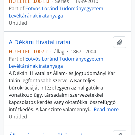
HU ELTEL I.I.001.l.I
·
Series
·
1999-2010
Part of
Eötvös Loránd Tudományegyetem
Levéltárának iratanyaga
Untitled
A Dékáni Hivatal iratai
Add t
HU ELTEL I.I.007.c
·
állag
·
1867 - 2004
Part of
Eötvös Loránd Tudományegyetem
Levéltárának iratanyaga
A Dékáni Hivatal az Állam- és Jogtudományi Kar
talán legfontosabb szerve. A Kar teljes
bürokráciáját intézi: legyen az hallgatókra
vonatkozó ügy, társadalmi szervezetekkel
kapcsolatos kérdés vagy oktatókkal összefüggő
intézkedés. A kar szinte valamennyi
…
Read more
Untitled