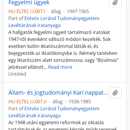
Fegyelmi ügyek
Add t
HU ELTEL I.I.007.l
·
állag
·
1947-1965
Part of
Eötvös Loránd Tudományegyetem
Levéltárának iratanyaga
A hallgatók fegyelmi ügyeit tartalmazó iratokat
1947-től évenként változó módon kezelték. Sok
esetben külön iktatószámmal látták el, és
bejegyezték az iktatókönyvbe is. Némely tanévben
egy iktatószám alatt sorszámozva, vagy "Bizalmas”
jelzéssel ellátott
…
Read more
Untitled
Állam- és Jogtudományi Kari nappali tagozatos hallgatók törzskönyve
Add t
HU ELTEL I.I.007.n
·
állag
·
1938-1985
Part of
Eötvös Loránd Tudományegyetem
Levéltárának iratanyaga
Az 1948 utáni egyetemi reformok az oktatás
tartalmának és az egyetemi képzés módszereinek