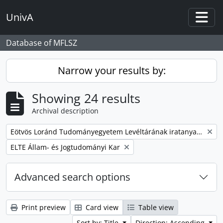
Skip to main content
UnivA
Togg
Database of MFLSZ
Narrow your results by:
Showing 24 results
Archival description
Remove filter:
Eötvös Loránd Tudományegyetem Levéltárának iratanyaga
Remove filter:
ELTE Állam- és Jogtudományi Kar
Advanced search options
Print preview
Card view
Table view
Sort by: Title
Direction: Ascending