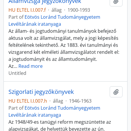
Államvizsga jegyzőkönyvek
Add t
HU ELTEL I.I.007.f
·
állag
·
1900-1993
Part of
Eötvös Loránd Tudományegyetem
Levéltárának iratanyaga
Az állam- és jogtudományi tanulmányok befejező
aktusa volt az államvizsgálat, mely a jogi képesítés
feltételének tekinthető. Az 1883. évi tanulmányi és
vizsgarend két elméleti államvizsgálatot rendelt el:
a jogtudományit és az államtudományit.
Az
…
Read more
Untitled
Szigorlati jegyzőkönyvek
Add t
HU ELTEL I.I.007.h
·
állag
·
1946-1963
Part of
Eötvös Loránd Tudományegyetem
Levéltárának iratanyaga
Az 1948/49-es tanügyi reform megszüntette az
alapvizsgákat, de helyettük bevezette az ún.