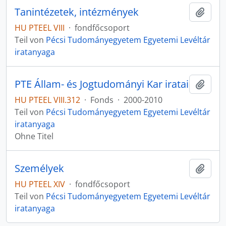
Tanintézetek, intézmények
Zur Z
HU PTEEL VIII
·
fondfőcsoport
Teil von
Pécsi Tudományegyetem Egyetemi Levéltár
iratanyaga
PTE Állam- és Jogtudományi Kar iratai
Zur Z
HU PTEEL VIII.312
·
Fonds
·
2000-2010
Teil von
Pécsi Tudományegyetem Egyetemi Levéltár
iratanyaga
Ohne Titel
Személyek
Zur Z
HU PTEEL XIV
·
fondfőcsoport
Teil von
Pécsi Tudományegyetem Egyetemi Levéltár
iratanyaga