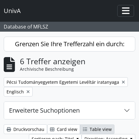
Skip to main content
UnivA
Togg
Database of MFLSZ
Grenzen Sie Ihre Trefferzahl ein durch:
6 Treffer anzeigen
Archivische Beschreibung
Remove filter:
Pécsi Tudományegyetem Egyetemi Levéltár iratanyaga
Remove filter:
Englisch
Erweiterte Suchoptionen
Druckvorschau
Card view
Table view
Sortieren nach: Titel
Direction: Ascending