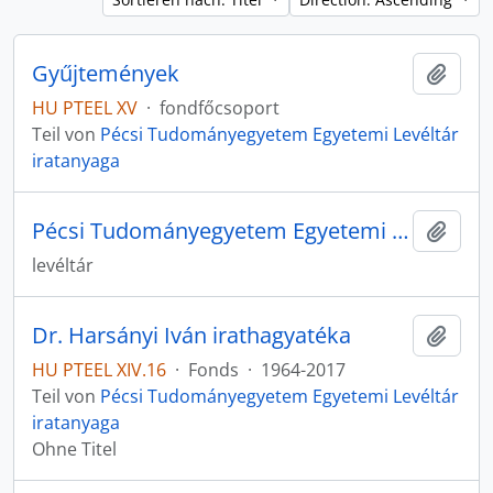
Gyűjtemények
Zur Z
HU PTEEL XV
·
fondfőcsoport
Teil von
Pécsi Tudományegyetem Egyetemi Levéltár
iratanyaga
Pécsi Tudományegyetem Egyetemi Levéltár iratanyaga
Zur Z
levéltár
Dr. Harsányi Iván irathagyatéka
Zur Z
HU PTEEL XIV.16
·
Fonds
·
1964-2017
Teil von
Pécsi Tudományegyetem Egyetemi Levéltár
iratanyaga
Ohne Titel