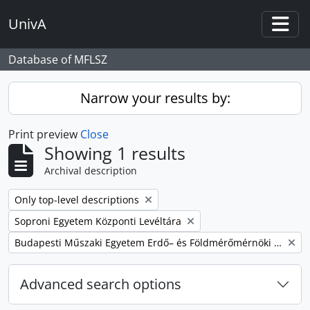
Skip to main content
UnivA
Togg
Database of MFLSZ
Narrow your results by:
Print preview
Close
Showing 1 results
Archival description
Remove filter:
Only top-level descriptions
Remove filter:
Soproni Egyetem Központi Levéltára
Remove filter:
Budapesti Műszaki Egyetem Erdő– és Földmérőmérnöki Kar
Advanced search options