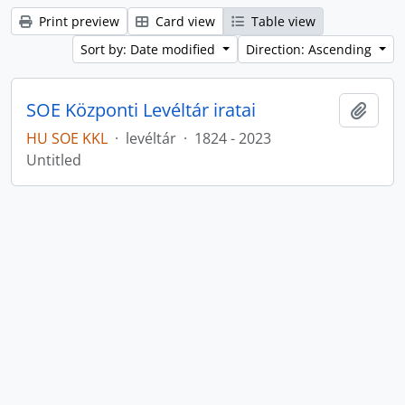
Print preview
Card view
Table view
Sort by: Date modified
Direction: Ascending
SOE Központi Levéltár iratai
Add t
HU SOE KKL
·
levéltár
·
1824 - 2023
Untitled