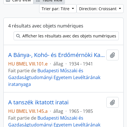
Trier par: Titre
Direction: Croissant
4 résultats avec objets numériques
Afficher les résultats avec des objets numériques
A Bánya-, Kohó- és Erdőmérnöki Karon oklevelet nyertek nyilvántartásai
Ajout
HU BMEL VIII.101.e
·
állag
·
1934 - 1941
Fait partie de
Budapesti Műszaki és
Gazdaságtudományi Egyetem Levéltárának
iratanyaga
A tanszék iktatott iratai
Ajout
HU BMEL VIII.145.a
·
állag
·
1965 - 1985
Fait partie de
Budapesti Műszaki és
Gazdaságtudományi Egyetem Levéltárának