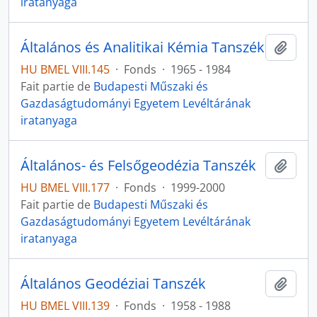
iratanyaga
Általános és Analitikai Kémia Tanszék
Ajout
HU BMEL VIII.145
·
Fonds
·
1965 - 1984
Fait partie de
Budapesti Műszaki és
Gazdaságtudományi Egyetem Levéltárának
iratanyaga
Általános- és Felsőgeodézia Tanszék
Ajout
HU BMEL VIII.177
·
Fonds
·
1999-2000
Fait partie de
Budapesti Műszaki és
Gazdaságtudományi Egyetem Levéltárának
iratanyaga
Általános Geodéziai Tanszék
Ajout
HU BMEL VIII.139
·
Fonds
·
1958 - 1988