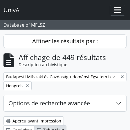
Skip to main content
UnivA
Togg
Database of MFLSZ
Affiner les résultats par :
Affichage de 449 résultats
Description archivistique
Remove filter:
Budapesti Műszaki és Gazdaságtudományi Egyetem Levéltárának iratanyaga
Remove filter:
Hongrois
Options de recherche avancée
Aperçu avant impression
Card view
Table view