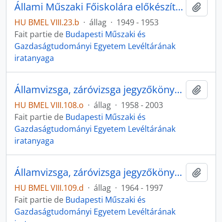
Állami Műszaki Főiskolára előkészítő tanfolyam iratai
Ajout
HU BMEL VIII.23.b
·
állag
·
1949 - 1953
Fait partie de
Budapesti Műszaki és
Gazdaságtudományi Egyetem Levéltárának
iratanyaga
Államvizsga, záróvizsga jegyzőkönyvek
Ajout
HU BMEL VIII.108.o
·
állag
·
1958 - 2003
Fait partie de
Budapesti Műszaki és
Gazdaságtudományi Egyetem Levéltárának
iratanyaga
Államvizsga, záróvizsga jegyzőkönyvek
Ajout
HU BMEL VIII.109.d
·
állag
·
1964 - 1997
Fait partie de
Budapesti Műszaki és
Gazdaságtudományi Egyetem Levéltárának