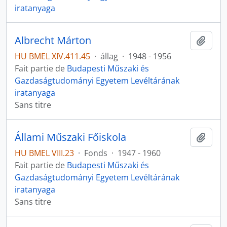
iratanyaga
Albrecht Márton
Ajout
HU BMEL XIV.411.45
·
állag
·
1948 - 1956
Fait partie de
Budapesti Műszaki és
Gazdaságtudományi Egyetem Levéltárának
iratanyaga
Sans titre
Állami Műszaki Főiskola
Ajout
HU BMEL VIII.23
·
Fonds
·
1947 - 1960
Fait partie de
Budapesti Műszaki és
Gazdaságtudományi Egyetem Levéltárának
iratanyaga
Sans titre