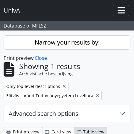
Skip to main content
UnivA
Togg
Database of MFLSZ
Narrow your results by:
Print preview
Close
Showing 1 results
Archivistische beschrijving
Remove filter:
Only top-level descriptions
Remove filter:
Eötvös Loránd Tudományegyetem Levéltára
Advanced search options
Print preview
Card view
Table view