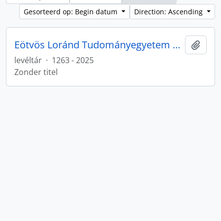
Gesorteerd op: Begin datum
Direction: Ascending
Eötvös Loránd Tudományegyetem Levéltárának iratanyaga
Add t
levéltár
·
1263 - 2025
Zonder titel