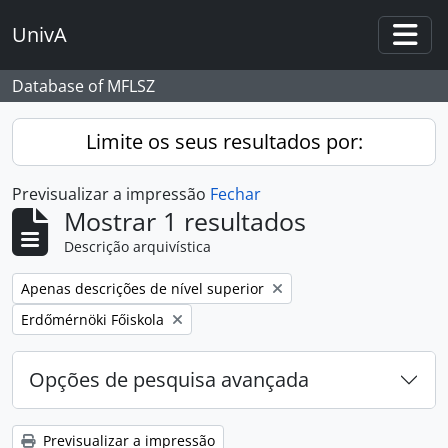
Skip to main content
UnivA
Togg
Database of MFLSZ
Limite os seus resultados por:
Previsualizar a impressão
Fechar
Mostrar 1 resultados
Descrição arquivística
Remover filtro:
Apenas descrições de nível superior
Remover filtro:
Erdőmérnöki Főiskola
Opções de pesquisa avançada
Previsualizar a impressão