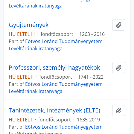
Levéltárának iratanyaga
Gyűjtemények
Add t
HU ELTEL III
·
fondfőcsoport
·
1263 - 2016
Part of
Eötvös Loránd Tudományegyetem
Levéltárának iratanyaga
Professzori, személyi hagyatékok
Add t
HU ELTEL II
·
fondfőcsoport
·
1741 - 2022
Part of
Eötvös Loránd Tudományegyetem
Levéltárának iratanyaga
Tanintézetek, intézmények (ELTE)
Add t
HU ELTEL I
·
fondfőcsoport
·
1635-2019
Part of
Eötvös Loránd Tudományegyetem