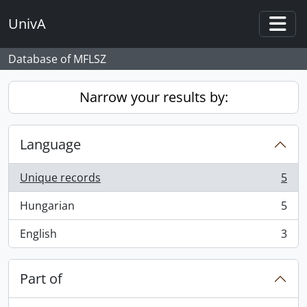
Skip to main content
UnivA
Togg
Database of MFLSZ
Narrow your results by:
Language
Unique records
5
, 5 results
Hungarian
5
, 5 results
English
3
, 3 results
Part of