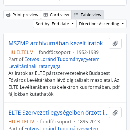
Print preview
Card view
Table view
Sort by: End date
Direction: Ascending
MSZMP archívumában kezelt iratok
Add t
HU ELTEL V
·
fondfőcsoport
·
1952-1989
Part of
Eötvös Loránd Tudományegyetem
Levéltárának iratanyaga
Az iratok az ELTE pártszervezeteinek Budapest
Főváros Levéltárában lévő digitalizált másolatai. Az
ELTE Levéltárában csak elektronikus formában, pdf
fájlokban kutathatók.
ELTE Szervezeti egységeiben őrzött iratgyűjtemények
Add t
HU ELTEL IV
·
fondfőcsoport
·
1895-2013
Part of
Eötvös Loránd Tudományegyetem