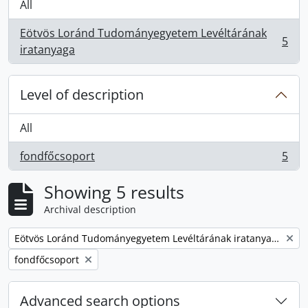
All
Eötvös Loránd Tudományegyetem Levéltárának
5
, 5 results
iratanyaga
Level of description
All
fondfőcsoport
5
, 5 results
Showing 5 results
Archival description
Remove filter:
Eötvös Loránd Tudományegyetem Levéltárának iratanyaga
Remove filter:
fondfőcsoport
Advanced search options