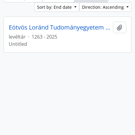
Sort by: End date
Direction: Ascending
Eötvös Loránd Tudományegyetem Levéltárának iratanyaga
Add t
levéltár
·
1263 - 2025
Untitled