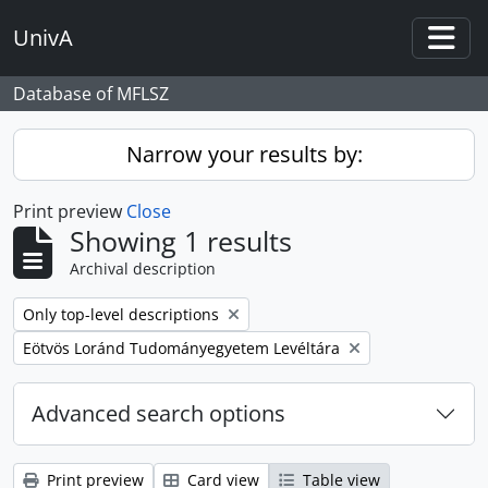
Skip to main content
UnivA
Togg
Database of MFLSZ
Narrow your results by:
Print preview
Close
Showing 1 results
Archival description
Remove filter:
Only top-level descriptions
Remove filter:
Eötvös Loránd Tudományegyetem Levéltára
Advanced search options
Print preview
Card view
Table view