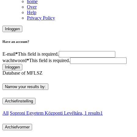
home
Over
Help
Privacy Policy
Inloggen
Have an account?
E-mail
*
This field is required.
wachtwoord
*
This field is required.
Inloggen
Database of MFLSZ
Narrow your results by:
Archiefinstelling
All
Soproni Egyetem Központi Levéltára
, 1 results
1
Archiefvormer