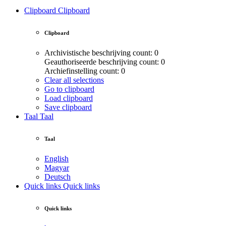
Clipboard
Clipboard
Clipboard
Archivistische beschrijving count: 0
Geauthoriseerde beschrijving count: 0
Archiefinstelling count: 0
Clear all selections
Go to clipboard
Load clipboard
Save clipboard
Taal
Taal
Taal
English
Magyar
Deutsch
Quick links
Quick links
Quick links