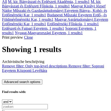
All
M. kir. Bányászati és Erdészeti Akadémia
, 1 results
1
M. kir.
Bányászati és Erdészeti Főiskola
, 1 results
1
Magyar Királyi József
Nádor Műszaki és Gazdaságtudományi Egyetem Bánya-, Kohó- és
Erdőmérnöki Kar
, 1 results
1
Budapesti Műszaki Egyetem Erdő– és
Földmérőmérnöki Kar
, 1 results
1
Magyar Agrártudományi Egyetem
Erdőmérnöki Kar
, 1 results
1
Erdőmérnöki Főiskola
, 1 results
1
Erdészeti és Faipari Egyetem
, 1 results
1
Soproni Egyetem
, 1
results
1
Nyugat-Magyarországi Egyetem
, 1 results
1
Print preview
Close
Showing 1 results
Archivistische beschrijving
Remove filter:
Only top-level descriptions
Remove filter:
Soproni
Egyetem Központi Levéltára
Advanced search options
Find results with: