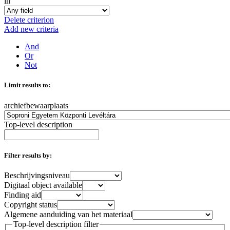
in
Delete criterion
Add new criteria
And
Or
Not
Limit results to:
archiefbewaarplaats
Top-level description
Filter results by:
Beschrijvingsniveau
Digitaal object available
Finding aid
Copyright status
Algemene aanduiding van het materiaal
Top-level description filter