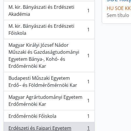
M. kir. Bányászati és Erdészeti
HU SOE KK
1
, 1 resultados
Akadémia
Sem título
M. kir. Bányászati és Erdészeti
1
, 1 resultados
Főiskola
Magyar Királyi József Nádor
Műszaki és Gazdaságtudományi
1
, 1 resultados
Egyetem Bánya-, Kohó- és
Erdőmérnöki Kar
Budapesti Műszaki Egyetem
1
, 1 resultados
Erdő– és Földmérőmérnöki Kar
Magyar Agrártudományi Egyetem
1
, 1 resultados
Erdőmérnöki Kar
Erdőmérnöki Főiskola
1
, 1 resultados
Erdészeti és Faipari Egyetem
1