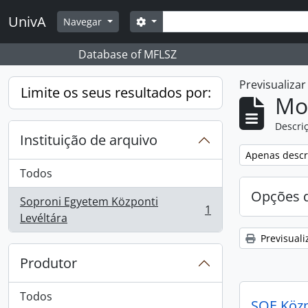
Skip to main content
Pesquisar
UnivA
Opções de busca
Navegar
Database of MFLSZ
Previsualiza
Limite os seus resultados por:
Mos
Descriç
Instituição de arquivo
Remover filtro
Apenas descri
Todos
Opções d
Soproni Egyetem Központi
1
, 1 resultados
Levéltára
Previsuali
Produtor
Todos
SOE Közpo