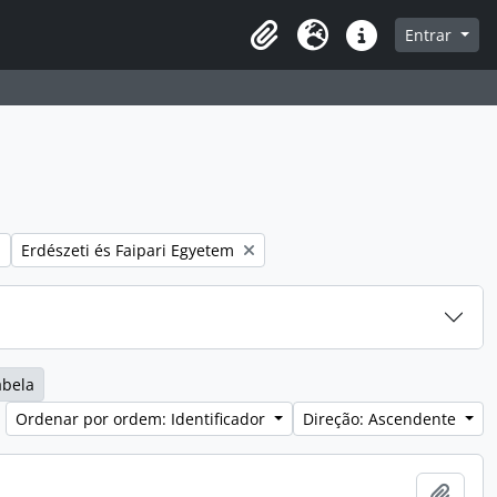
o
Entrar
Área de transferência
Idioma
Ligações rápidas
Remover filtro:
Erdészeti és Faipari Egyetem
abela
Ordenar por ordem: Identificador
Direção: Ascendente
Adici