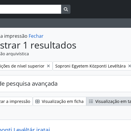
Busque na página de navegaçã
r a impressão
Fechar
trar 1 resultados
ão arquivística
:
Remover filtro:
ções de nível superior
Soproni Egyetem Központi Levéltára
e pesquisa avançada
zar a impressão
Visualização em ficha
Visualização em t
nti Levéltár iratai