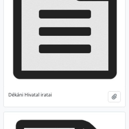
Dékáni Hivatal iratai
Zur Z