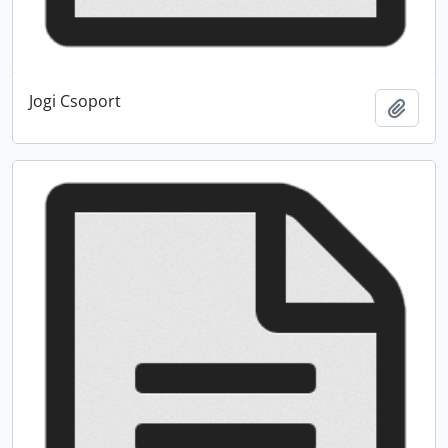
Jogi Csoport
Zur Z