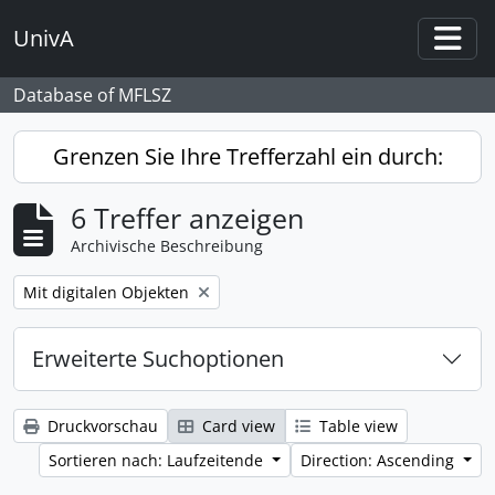
Skip to main content
UnivA
Togg
Database of MFLSZ
Grenzen Sie Ihre Trefferzahl ein durch:
6 Treffer anzeigen
Archivische Beschreibung
Remove filter:
Mit digitalen Objekten
Erweiterte Suchoptionen
Druckvorschau
Card view
Table view
Sortieren nach: Laufzeitende
Direction: Ascending