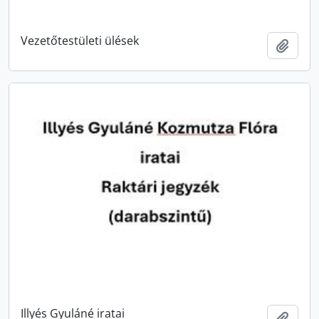
Vezetőtestületi ülések
Zur Z
Illyés Gyuláné iratai
Zur Z