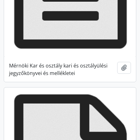
Mérnöki Kar és osztály kari és osztályülési
Zur Z
jegyzőkönyvei és mellékletei