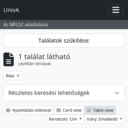
Skip to main content
UnivA
Togg
Az MFLSZ adatbázisa
Találatok szűkítése:
1 találat látható
Levéltári leírások
Remove filter:
Baja
Részletes keresési lehetőségek
Nyomtatási előnézet
Card view
Table view
Rendezés: Cím
Irány: Emelkedő