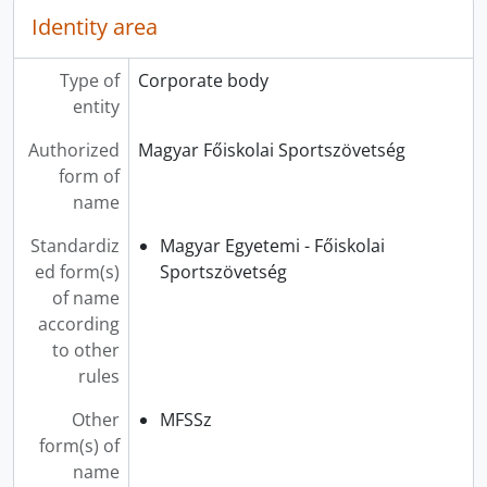
Identity area
Type of
Corporate body
entity
Authorized
Magyar Főiskolai Sportszövetség
form of
name
Standardiz
Magyar Egyetemi - Főiskolai
ed form(s)
Sportszövetség
of name
according
to other
rules
Other
MFSSz
form(s) of
name