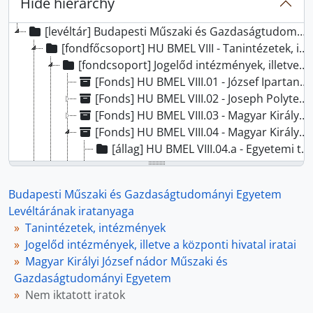
Hide hierarchy
[levéltár] Budapesti Műszaki és Gazdaságtudományi Egyetem Levéltárának iratanyaga, 1846-
[fondfőcsoport] HU BMEL VIII - Tanintézetek, intézmények, 1846-
[fondcsoport] Jogelőd intézmények, illetve a központi hivatal iratai, -
[Fonds] HU BMEL VIII.01 - József Ipartanoda, 1846 - 1850
[Fonds] HU BMEL VIII.02 - Joseph Polytechnicum és József Műegyetem, 1850 - 1871
[Fonds] HU BMEL VIII.03 - Magyar Királyi József Műegyetem, 1871 - 1934
[Fonds] HU BMEL VIII.04 - Magyar Királyi József nádor Műszaki és Gazdaságtudományi Egyetem, 1934 - 1949
[állag] HU BMEL VIII.04.a - Egyetemi tanácsülési jegyzőkönyvek, 1934 - 1944
[állag] HU BMEL VIII.04.b - Rektori tanácsülési jegyzőkönyvek, 1938 - 1949
[állag] HU BMEL VIII.04.c - Rektori Hivatal iratai, 1935 - 1949
Budapesti Műszaki és Gazdaságtudományi Egyetem
[állag] HU BMEL VIII.04.d - Nem iktatott iratok, 1934 - 1949
Levéltárának iratanyaga
[Fonds] HU BMEL VIII.05 - Budapesti Műszaki Egyetem, 1949 - 2003
Tanintézetek, intézmények
[Fonds] HU BMEL VIII.06 - Építőipari Műszaki Egyetem, Építőipari és Közlekedési Műszaki Egyetem, 1952 - 1967
Jogelőd intézmények, illetve a központi hivatal iratai
[fondcsoport] Intézetek, tanszékcsoportok, tanszékek, tanszéki csoportok iratai, -
Magyar Királyi József nádor Műszaki és
[fondcsoport] Nem jogelőd, megszűnt intézmények iratai, -
Gazdaságtudományi Egyetem
[fondcsoport] Átfogó szervezeti egységek iratai, -
Nem iktatott iratok
[fondfőcsoport] HU BMEL X - Egyesületek, 1862-