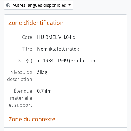
[fondfőcsoport] HU BMEL XIV - Személyek, -
Autres langues disponibles
[fondfőcsoport] HU BMEL XV - Gyűjtemények, -
Zone d'identification
Cote
HU BMEL VIII.04.d
Titre
Nem iktatott iratok
Date(s)
1934 - 1949 (Production)
Niveau de
állag
description
Étendue
0,7 ifm
matérielle
et support
Zone du contexte