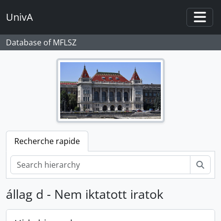
Skip to main content
UnivA
Togg
Database of MFLSZ
Recherche rapide
Rech
állag d - Nem iktatott iratok