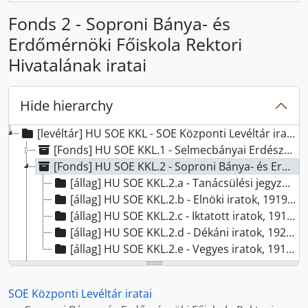
Fonds 2 - Soproni Bánya- és
Erdőmérnöki Főiskola Rektori
Hivatalának iratai
Hide hierarchy
[levéltár] HU SOE KKL - SOE Központi Levéltár iratai, 1824 - 2023
[Fonds] HU SOE KKL.1 - Selmecbányai Erdészeti Tanintézet, Selmecbányai Bányászati és Erdészeti Akadémia iratai, (1848) 1867-1920
[Fonds] HU SOE KKL.2 - Soproni Bánya- és Erdőmérnöki Főiskola Rektori Hivatalának iratai, (1910) 1919-1934 (1936)
[állag] HU SOE KKL.2.a - Tanácsülési jegyzőkönyvek, 1919-1934
[állag] HU SOE KKL.2.b - Elnöki iratok, 1919-1934
[állag] HU SOE KKL.2.c - Iktatott iratok, 1919-1934
[állag] HU SOE KKL.2.d - Dékáni iratok, 1925-1934
[állag] HU SOE KKL.2.e - Vegyes iratok, 1910-1936
[Fonds] HU SOE KKL.3 - M. kir. József Nádor Műszaki és Gazdaságtudományi Egyetem Bánya-, Kohó- és Erdőmérnöki Kar iratai, 1934-1949
[Fonds] HU SOE KKL.4 - Budapesti Műszaki Egyetem Erdő–és Földmérőmérnöki Kar iratai, 1949-1950
SOE Központi Levéltár iratai
[Fonds] HU SOE KKL.5 - Magyar Agrártudományi Egyetem Erdőmérnöki Karának iratai, 1950-1952