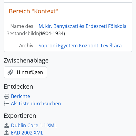
[Fonds] HU SOE KKL.36 - 1956-os gyűjtemény, 1956-2016
Bereich "Kontext"
[Fonds] HU SOE KKL.101 - Hallgatói nyilvántartások, 1861-2002
[Fonds] HU SOE KKL.102 - Doktori nyilvántartások, 1921-2005
Name des
M. kir. Bányászati és Erdészeti Főiskola
[Fonds] HU SOE KKL.103 - Habilitáció, 1994-2014
Bestandsbildners
(1904-1934)
[Fonds] HU SOE KKL.104 - Díszoklevelek, 1958-2001
[Fonds] HU SOE KKL.105 - Honoris causa alapbizonylatok, 1962-1989 (1994)
Archiv
Soproni Egyetem Központi Levéltára
[Fonds] HU SOE KKL.106 - Tantervek, tantárgyi programok, 1946-2003
[Fonds] HU SOE KKL.107 - Hallgatói feladatok, tanulmányok, (1939) 1949-1989
Zwischenablage
[Fonds] HU SOE KKL.151 - Erdőmérnöki Kar iratai, 1962-2016
[Fonds] HU SOE KKL.152 - Erdőhasználattani Tanszék iratai, 1887-1949
Hinzufügen
[Fonds] HU SOE KKL.153 - Erdőműveléstani Tanszék iratai, 1962-1986
Entdecken
[Fonds] HU SOE KKL.154 - Erdőtelepítéstani Tanszék iratai, 1978-1982
[Fonds] HU SOE KKL.155 - Termőhelyismerettani Tanszék iratai, 1964-1989
Berichte
[Fonds] HU SOE KKL.156 - Vadgazdálkodási és Gerinces Állattani Intézet iratai, 1910-2009
Als Liste durchsuchen
[Fonds] HU SOE KKL.157 - Erdővagyon-gazdálkodási és Vidékfejlesztési Intézet iratai, (1913) 1941-1990
Exportieren
[Fonds] HU SOE KKL.37 - Diákhagyományokkal kapcsolatos dokumentumok gyűjteménye, 1874-2012
[Fonds] HU SOE KKL.158 - Matematika intézet iratai, 1940-2003
Dublin Core 1.1 XML
[Fonds] HU SOE KKL.159 - Idegennyelvi Lektorátus iratai, 1954-2006 (2011)
EAD 2002 XML