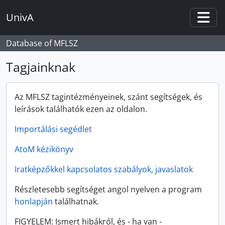
Skip to main content
UnivA
Togg
Database of MFLSZ
Tagjainknak
Az MFLSZ tagintézményeinek, szánt segítségek, és
leírások találhatók ezen az oldalon.
Importálási segédlet
AtoM kézikönyv
Iratképzőkkel kapcsolatos szabályok, javaslatok
Részletesebb segítséget angol nyelven a program
honlapján
találhatnak.
FIGYELEM: Ismert hibákról, és - ha van -