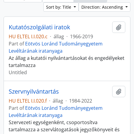
Sort by: Title
Direction: Ascending
Kutatószolgálati iratok
Add t
HU ELTEL I.I.020.c
·
állag
·
1966-2019
Part of
Eötvös Loránd Tudományegyetem
Levéltárának iratanyaga
Az állag a kutatói nyilvántartásokat és engedélyeket
tartalmazza
Untitled
Szervnyilvántartás
Add t
HU ELTEL I.I.020.f
·
állag
·
1984-2022
Part of
Eötvös Loránd Tudományegyetem
Levéltárának iratanyaga
Szervezeti egységenként, csoportosítva
tartalmazza a szervlátogatások jegyzőkönyveit és