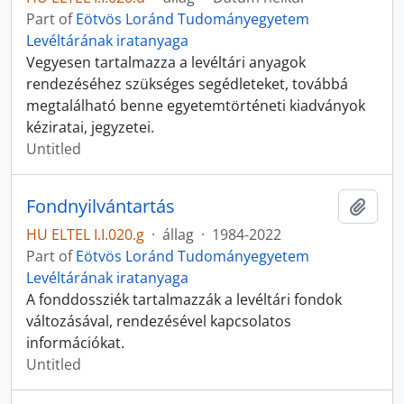
Part of
Eötvös Loránd Tudományegyetem
Levéltárának iratanyaga
Vegyesen tartalmazza a levéltári anyagok
rendezéséhez szükséges segédleteket, továbbá
megtalálható benne egyetemtörténeti kiadványok
kéziratai, jegyzetei.
Untitled
Fondnyilvántartás
Add t
HU ELTEL I.I.020.g
·
állag
·
1984-2022
Part of
Eötvös Loránd Tudományegyetem
Levéltárának iratanyaga
A fonddossziék tartalmazzák a levéltári fondok
változásával, rendezésével kapcsolatos
információkat.
Untitled