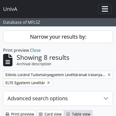
Skip to main content
UnivA
Togg
Database of MFLSZ
Narrow your results by:
Print preview
Close
Showing 8 results
Archival description
Remove filter:
Eötvös Loránd Tudományegyetem Levéltárának iratanyaga
Remove filter:
ELTE Egyetemi Levéltár
Advanced search options
Print preview
Card view
Table view