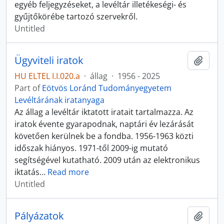
egyéb feljegyzéseket, a levéltár illetékeségi- és
gyűjtőkörébe tartozó szervekről.
Untitled
Ügyviteli iratok
Add t
HU ELTEL I.I.020.a
·
állag
·
1956 - 2025
Part of
Eötvös Loránd Tudományegyetem
Levéltárának iratanyaga
Az állag a levéltár iktatott iratait tartalmazza. Az
iratok évente gyarapodnak, naptári év lezárását
követően kerülnek be a fondba. 1956-1963 közti
időszak hiányos. 1971-től 2009-ig mutató
segítségével kutatható. 2009 után az elektronikus
iktatás
…
Read more
Untitled
Pályázatok
Add t