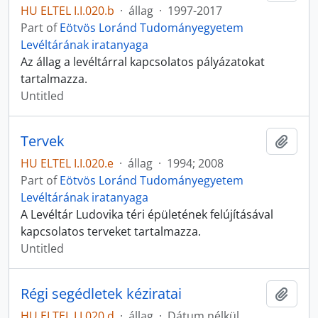
HU ELTEL I.I.020.b
·
állag
·
1997-2017
Part of
Eötvös Loránd Tudományegyetem
Levéltárának iratanyaga
Az állag a levéltárral kapcsolatos pályázatokat
tartalmazza.
Untitled
Tervek
Add t
HU ELTEL I.I.020.e
·
állag
·
1994; 2008
Part of
Eötvös Loránd Tudományegyetem
Levéltárának iratanyaga
A Levéltár Ludovika téri épületének felújításával
kapcsolatos terveket tartalmazza.
Untitled
Régi segédletek kéziratai
Add t
HU ELTEL I.I.020.d
·
állag
·
Dátum nélkül