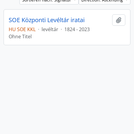
SOE Központi Levéltár iratai
Zur Z
HU SOE KKL
·
levéltár
·
1824 - 2023
Ohne Titel