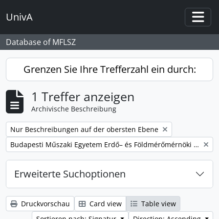
Skip to main content
UnivA
Togg
Database of MFLSZ
Grenzen Sie Ihre Trefferzahl ein durch:
1 Treffer anzeigen
Archivische Beschreibung
Remove filter:
Nur Beschreibungen auf der obersten Ebene
Remove filter:
Budapesti Műszaki Egyetem Erdő– és Földmérőmérnöki Kar
Erweiterte Suchoptionen
Druckvorschau
Card view
Table view
Sortieren nach: Signatur
Direction: Ascending