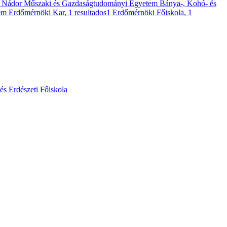
f Nádor Műszaki és Gazdaságtudományi Egyetem Bánya-, Kohó- és
em Erdőmérnöki Kar
, 1 resultados
1
Erdőmérnöki Főiskola
, 1
 és Erdészeti Főiskola