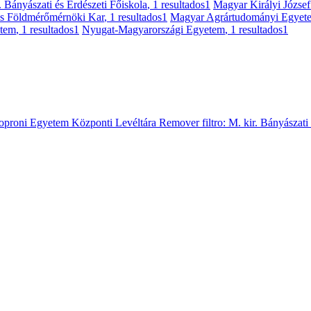
. Bányászati és Erdészeti Főiskola
, 1 resultados
1
Magyar Királyi Józse
és Földmérőmérnöki Kar
, 1 resultados
1
Magyar Agrártudományi Egyet
etem
, 1 resultados
1
Nyugat-Magyarországi Egyetem
, 1 resultados
1
oproni Egyetem Központi Levéltára
Remover filtro:
M. kir. Bányászati