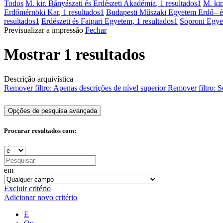
Todos
M. kir. Bányászati és Erdészeti Akadémia
, 1 resultados
1
M. kir
Erdőmérnöki Kar
, 1 resultados
1
Budapesti Műszaki Egyetem Erdő– 
resultados
1
Erdészeti és Faipari Egyetem
, 1 resultados
1
Soproni Egy
Previsualizar a impressão
Fechar
Mostrar 1 resultados
Descrição arquivística
Remover filtro:
Apenas descrições de nível superior
Remover filtro:
S
Opções de pesquisa avançada
Procurar resultados com:
em
Excluir critério
Adicionar novo critério
E