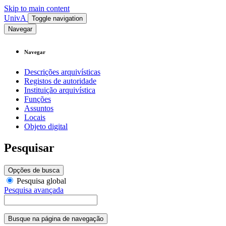
Skip to main content
UnivA
Toggle navigation
Navegar
Navegar
Descrições arquivísticas
Registos de autoridade
Instituição arquivística
Funções
Assuntos
Locais
Objeto digital
Pesquisar
Opções de busca
Pesquisa global
Pesquisa avançada
Busque na página de navegação