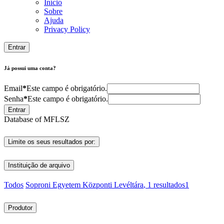
Início
Sobre
Ajuda
Privacy Policy
Entrar
Já possui uma conta?
Email
*
Este campo é obrigatório.
Senha
*
Este campo é obrigatório.
Entrar
Database of MFLSZ
Limite os seus resultados por:
Instituição de arquivo
Todos
Soproni Egyetem Központi Levéltára
, 1 resultados
1
Produtor