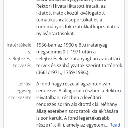
Rektori Hivatal iktatott iratait, az
iktatott iratok közül kiválogatott
tematikus iratcsoportokat és a
tudományos fokozatokkal kapcsolatos
nyilvántartásokat.
Iratértékelé
1956-ban az 1900 előtti iratanyag
s,
megsemmisült. 1971 után a
selejtezés,
selejtezések az iratanyagban az irattári
tervezés
tervek és szabályzatok szerint történtek
(3661/1971., 1759/1996.).
Leírási
A fond nagy része állagszinten van
egység
rendezve. A állagokat részben a Rektori
szerkezete
Hivatalban, részben a levéltári
rendezés során alakították ki. Néhány
állag esetében sorozatok kialakítására
is sor került. A fond legértékesebb
része (1.c-III.), amely az egyetem
…
Read