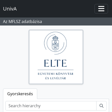
Skip to main content
UnivA
Togg
Az MFLSZ adatbázisa
Gyorskeresés
Kere