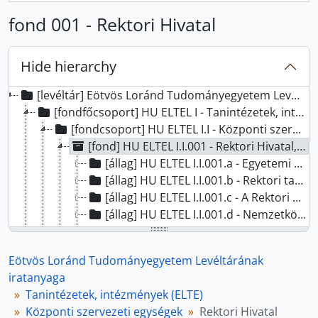
fond 001 - Rektori Hivatal
Hide hierarchy
[levéltár] Eötvös Loránd Tudományegyetem Levéltárának iratanyaga, 1263 - 2025
[fondfőcsoport] HU ELTEL I - Tanintézetek, intézmények (ELTE), 1635 - 2025
[fondcsoport] HU ELTEL I.I - Központi szervezeti egységek, 1635 - 2025
[fond] HU ELTEL I.I.001 - Rektori Hivatal, 1635-2025
[állag] HU ELTEL I.I.001.a - Egyetemi tanácsülési jegyzőkönyvek, 1940 - 2010
[állag] HU ELTEL I.I.001.b - Rektori tanácsülési jegyzőkönyvek, 1951 - 2011
[állag] HU ELTEL I.I.001.c - A Rektori Hivatal iratai, 1635 - 2011
[állag] HU ELTEL I.I.001.d - Nemzetközi kapcsolatok iratai, 1959 - 2007
[állag] HU ELTEL I.I.001.e - Tudományos munkával kapcsolatos iratok, 1956 - 2005
[állag] HU ELTEL I.I.001.f - Doktori nyilvántartások, 1847-2025
Eötvös Loránd Tudományegyetem Levéltárának
[állag] HU ELTEL I.I.001.g - Munkatervek, jelentések beszámolók, 1952 - 1975
iratanyaga
[állag] HU ELTEL I.I.001.h - Fegyelmi ügyek, 1949 - 1995
Tanintézetek, intézmények (ELTE)
[állag] HU ELTEL I.I.001.i - Bizalmas iratok, 1950 - 1994
Központi szervezeti egységek
Rektori Hivatal
[állag] HU ELTEL I.I.001.j - Nem iktatott vegyes iratok, 1773 - 2010