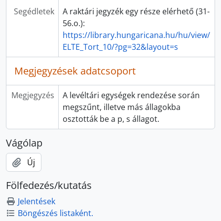
Segédletek
A raktári jegyzék egy része elérhető (31-
56.o.):
https://library.hungaricana.hu/hu/view/
ELTE_Tort_10/?pg=32&layout=s
Megjegyzések adatcsoport
Megjegyzés
A levéltári egységek rendezése során
megszűnt, illetve más állagokba
osztották be a p, s állagot.
Vágólap
Új
Fölfedezés/kutatás
Jelentések
Böngészés listaként.