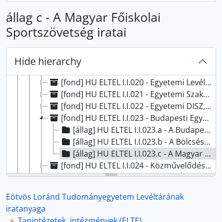
[fond] HU ELTEL I.I.014 - Középiskolai Tanárvizsgáló Bizottság, 1864 - 1949
állag c - A Magyar Főiskolai
[fond] HU ELTEL I.I.015 - Középiskolai Tanárképző Intézet, 1870 - 1949
Sportszövetség iratai
[fond] HU ELTEL I.I.016 - Bér- és Munkaügyi Osztály, 1949 - 2015
[fond] HU ELTEL I.I.017 - Egyetemi Orosz (Lenin) Intézet, 1949-1958
[fond] HU ELTEL I.I.018 - Idegen Nyelvek Főiskolája, 1951 - 1956
Hide hierarchy
[fond] HU ELTEL I.I.019 - Egyetemi Könyvtár, 1779 - 2016
[fond] HU ELTEL I.I.020 - Egyetemi Levéltár, 1956 - 2025
[fond] HU ELTEL I.I.021 - Egyetemi Szakszervezeti Bizottság, 1947-1990
[fond] HU ELTEL I.I.022 - Egyetemi DISZ, KISZ Bizottság, 1951-1989
[fond] HU ELTEL I.I.023 - Budapesti Egyetemi Atlétikai Club (BEAC), 1912-1956; 2001-2006
[állag] HU ELTEL I.I.023.a - A Budapesti Egyetemi Atlétikai Club (BEAC) iratai, 1912-1935
[állag] HU ELTEL I.I.023.b - A Bölcsészkari Haladás SE iratai, 1953-1956
[állag] HU ELTEL I.I.023.c - A Magyar Főiskolai Sportszövetség iratai, 1916-1929
[fond] HU ELTEL I.I.024 - Közművelődési Titkárság, 1958 - 2009
[fond] HU ELTEL I.I.027 - Trefort Ágoston Gyakorló Gimnázium és Általános Iskola, 1873 - 1999
[fond] HU ELTEL I.I.028 - Apáczai Csere János Gyakorló Gimnázium, 1912 - 2000
Eötvös Loránd Tudományegyetem Levéltárának
[fond] HU ELTEL I.I.029 - Radnóti Miklós Gyakorló Gimnázium és Általános Iskola, 1949 - 2001
iratanyaga
[fond] HU ELTEL I.I.030 - Tanító- és Óvóképző Kar, 1902 - 2007
Tanintézetek, intézmények (ELTE)