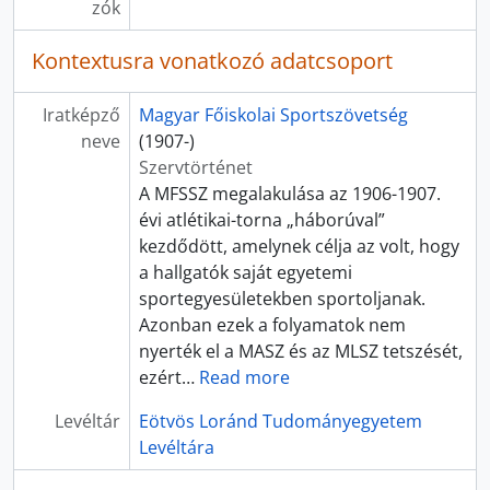
zók
[fondfőcsoport] HU ELTEL II - Professzori, személyi hagyatékok, 1741 - 2022
[fondfőcsoport] HU ELTEL III - Gyűjtemények, 1263 - 2016
Kontextusra vonatkozó adatcsoport
[fondfőcsoport] HU ELTEL V - MSZMP archívumában kezelt iratok, 1952-1989
[fondfőcsoport] HU ELTEL IV - ELTE Szervezeti egységeiben őrzött iratgyűjtemények, 1895-2013
Iratképző
Magyar Főiskolai Sportszövetség
neve
(1907-)
Szervtörténet
A MFSSZ megalakulása az 1906-1907.
évi atlétikai-torna „háborúval”
kezdődött, amelynek célja az volt, hogy
a hallgatók saját egyetemi
sportegyesületekben sportoljanak.
Azonban ezek a folyamatok nem
nyerték el a MASZ és az MLSZ tetszését,
ezért
…
Read more
Levéltár
Eötvös Loránd Tudományegyetem
Levéltára